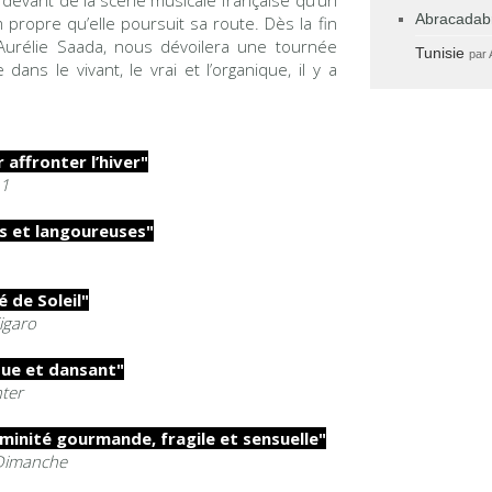
Abracadab
ropre qu’elle poursuit sa route. Dès la fin
Aurélie Saada, nous dévoilera une tournée
Tunisie
par
ans le vivant, le vrai et l’organique, il y a
 affronter l’hiver"
 1
s et langoureuses"
 de Soleil"
igaro
que et dansant"
nter
minité gourmande, fragile et sensuelle"
 Dimanche