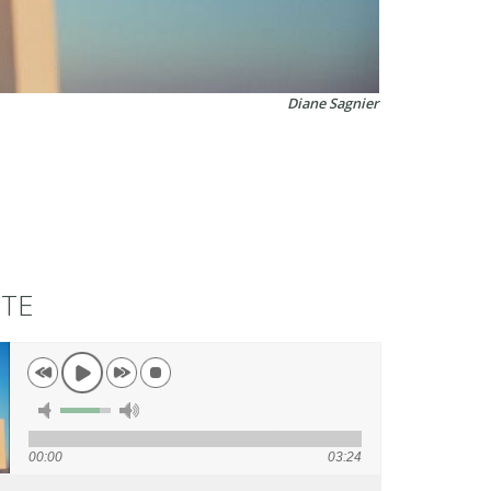
Diane Sagnier
UTE
00:00
03:24