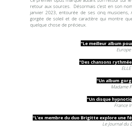
retour aux sources. Désormais c’est en son nom p
janvier 2023, entourée de ses cinq musiciens, 
gorgée de soleil et de caractère qui montre que d
quelque chose de précieux.
"Le meilleur album pour
Europe
"Des chansons rythmée
ELLE
"Un album gorgé
Madame F
"Un disque hypnoti
France I
"L’ex membre du duo Brigitte explore une fé
Le Journal du