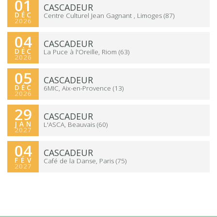
01
Aucun complément d'information pour ce
CASCADEUR
DÉC
concert.
Centre Culturel Jean Gagnant , Limoges (87)
2026
04
CASCADEUR
RÉSERVER
DÉC
La Puce à l'Oreille, Riom (63)
2026
05
CASCADEUR
RÉSERVER
DÉC
6MIC, Aix-en-Provence (13)
2026
29
CASCADEUR
RÉSERVER
JAN
L'ASCA, Beauvais (60)
2027
04
CASCADEUR
RÉSERVER
FACEBOOK
FÉV
Café de la Danse, Paris (75)
2027