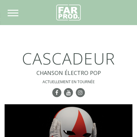
S
ITÉS
CASCADEUR
MMES-NOUS
EBOOK
CHANSON ÉLECTRO POP
ACTUELLEMENT EN TOURNÉE
STAGRAM