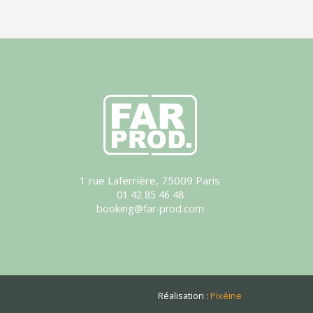
1 rue Laferrière, 75009 Paris
01 42 85 46 48
booking@far-prod.com
Réalisation :
Pixéine